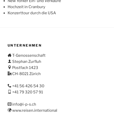
New Yorker Ein- und Verkäufe
Hochzeit in Cranbury
Konzerttour durch die USA
UNTERNEHMEN
T-Genossenschaft
Stephan Zurfluh
Postfach 1423
CH-8021 Zürich
+41 56 426 54 30
+41 79 320 57 91
info@i-p-s.ch
www.reisen.international