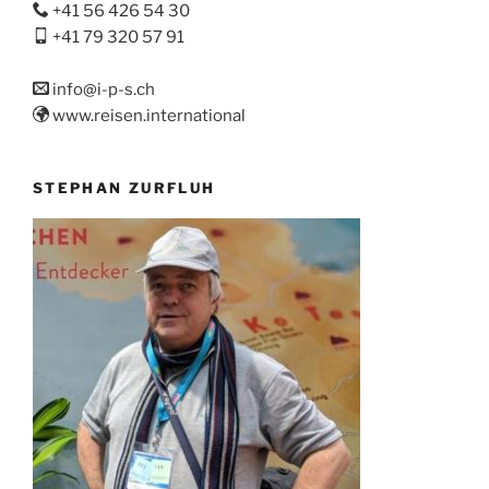
+41 56 426 54 30
+41 79 320 57 91
info@i-p-s.ch
www.reisen.international
STEPHAN ZURFLUH