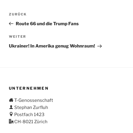
Beitragsnavigation
Vorheriger
ZURÜCK
Beitrag
Route 66 und die Trump Fans
Nächster
WEITER
Beitrag
Ukrainer! In Amerika genug Wohnraum!
UNTERNEHMEN
T-Genossenschaft
Stephan Zurfluh
Postfach 1423
CH-8021 Zürich