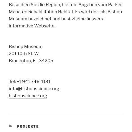
Besuchen Sie die Region, hier die Angaben vom Parker
Manatee Rehabilitation Habitat. Es wird dort als Bishop
Museum bezeichnet und besitzt eine äusserst
informative Webseite.
Bishop Museum
201 10th St. W
Bradenton, FL 34205
Tel: +1 941 746 4131
info@bishopscience.org
bishopscience.org
KATEGORIEN
PROJEKTE